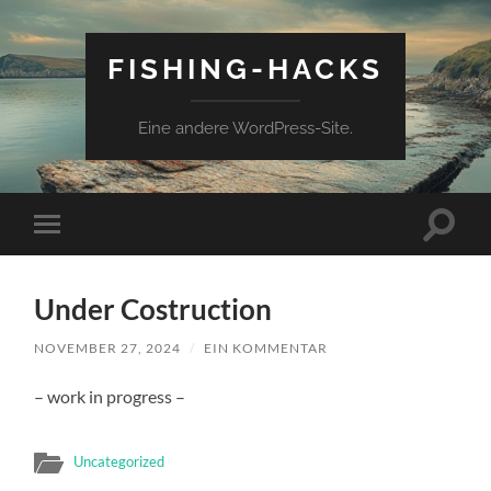
FISHING-HACKS
Eine andere WordPress-Site.
Suchfe
Mobile-
ein-/a
Menü
ein-/ausblenden
Under Costruction
NOVEMBER 27, 2024
/
EIN KOMMENTAR
– work in progress –
Uncategorized